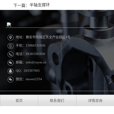
半轴支撑环
下一篇：
地址：雅安市雨城区天全产业园区4号
手机：15984531936
电话：18383581936
邮箱：info@yaym.cn
QQ：283597995
微信：muwei2354
Copyright © 雅安雅美机械有限责任公司 All Rights Reserved.
首页
联系我们
详情咨询
蜀ICP备14003606号-1
技术支持：蚯蚓网络